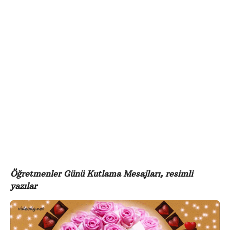
e
ö
o
n
d
c
g
e
Öğretmenler Günü Kutlama Mesajları, resimli
yazılar