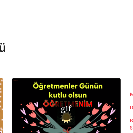
ü
M
D
B
Ş