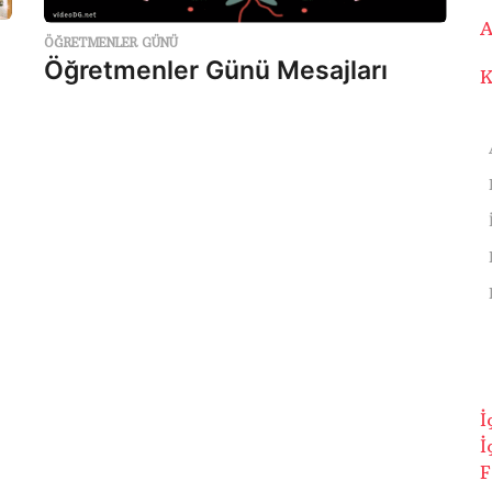
A
ÖĞRETMENLER GÜNÜ
Öğretmenler Günü Mesajları
K
İ
İ
F