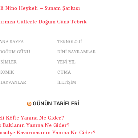
li Nino Heykeli – Sunam Şarkısı
ırmızı Güllerle Doğum Günü Tebrik
ANA SAYFA
TEKNOLOJI
DOĞUM GÜNÜ
DINI BAYRAMLAR
ISIMLER
YENI YIL
KOMIK
CUMA
HAYVANLAR
İLETIŞIM
GÜNÜN TARIFLERI
çli Köfte Yanına Ne Gider?
ç Baklanın Yanına Ne Gider?
asulye Kavurmasının Yanına Ne Gider?