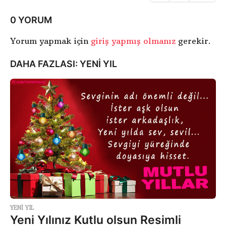
a
l
0 YORUM
a
Yorum yapmak için
giriş yapmış olmanız
gerekir.
m
a
DAHA FAZLASI:
YENI YIL
YENI YIL
Yeni Yılınız Kutlu olsun Resimli