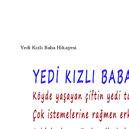
n
e
o
c
d
e
g
Yedi Kızlı Baba Hikayesi