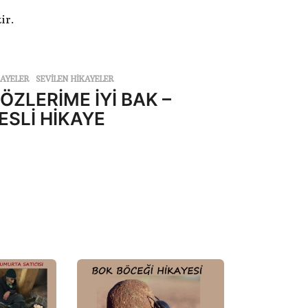
ir.
KAYELER
,
SEVILEN HIKAYELER
ÖZLERİME İYİ BAK –
ESLİ HİKAYE