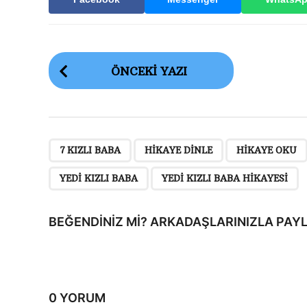
G
ÖNCEKI YAZI
ö
n
d
e
,
,
7 KIZLI BABA
HIKAYE DINLE
HIKAYE OKU
r
YEDI KIZLI BABA
YEDI KIZLI BABA HIKAYESI
i
S
BEĞENDINIZ MI? ARKADAŞLARINIZLA PAYL
a
y
f
0 YORUM
a