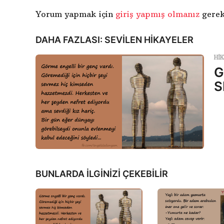
l
Yorum yapmak için
giriş yapmış olmanız
gerek
a
DAHA FAZLASI:
SEVILEN HIKAYELER
m
a
HI
G
S
BUNLARDA İLGİNİZİ ÇEKEBİLİR