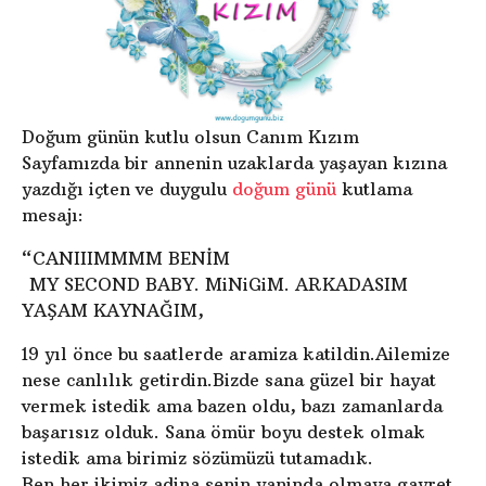
Doğum günün kutlu olsun Canım Kızım
Sayfamızda bir annenin uzaklarda yaşayan kızına
yazdığı içten ve duygulu
doğum günü
kutlama
mesajı:
“CANIIIMMMM BENİM
MY SECOND BABY. MiNiGiM. ARKADASIM
YAŞAM KAYNAĞIM,
19 yıl önce bu saatlerde aramiza katildin.Ailemize
nese canlılık getirdin.Bizde sana güzel bir hayat
vermek istedik ama bazen oldu, bazı zamanlarda
başarısız olduk. Sana ömür boyu destek olmak
istedik ama birimiz sözümüzü tutamadık.
Ben her ikimiz adina senin yaninda olmaya gayret