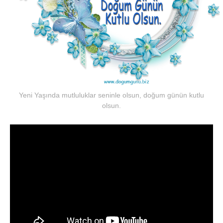
Yeni Yaşında mutluluklar seninle olsun, doğum günün kutlu
olsun.