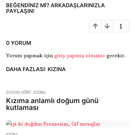
S
BEĞENDINIZ MI? ARKADAŞLARINIZLA
PAYLAŞIN!
a
y
1
f
a
l
0 YORUM
a
Yorum yapmak için
giriş yapmış olmanız
gerekir.
m
a
DAHA FAZLASI:
KIZINA
DOĞUM GÜNÜ
,
KIZINA
Kızıma anlamlı doğum günü
kutlaması
KIZINA