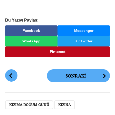
Bu Yazıyı Paylaş:
Facebook
Messenger
WhatsApp
X / Twitter
Pinterest
G
SONRAKI
ö
n
d
e
,
r
KIZIMA DOĞUM GÜNÜ
KIZINA
i