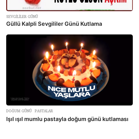
SEVGILILER GÜNÜ
Güllü Kalpli Sevgililer Günü Kutlama
DOĞUM GÜNÜ
,
PASTALAR
Işıl ışıl mumlu pastayla doğum günü kutlaması