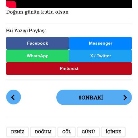
Doğum günün kutlu olsun
Bu Yazıyı Paylaş:
Facebook
Messenger
WhatsApp
X / Twitter
Pinterest
G
SONRAKI
ö
n
d
e
,
,
,
,
,
,
,
,
,
,
r
DENIZ
DOĞUM
GÖL
GÜNÜ
IÇINDE