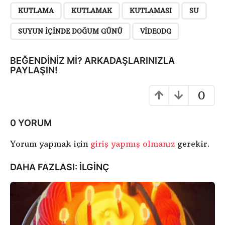
i
KUTLAMA
KUTLAMAK
KUTLAMASI
SU
S
a
SUYUN IÇINDE DOĞUM GÜNÜ
VIDEODG
y
f
BEĞENDINIZ MI? ARKADAŞLARINIZLA
a
PAYLAŞIN!
l
0
a
m
a
0 YORUM
Yorum yapmak için
giriş yapmış olmanız
gerekir.
DAHA FAZLASI:
İLGINÇ