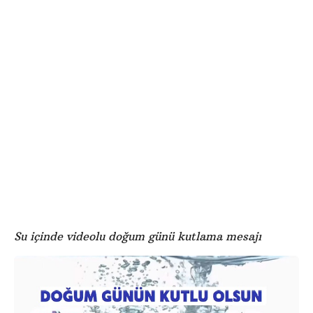
e
ö
o
n
d
c
g
e
Su içinde videolu doğum günü kutlama mesajı