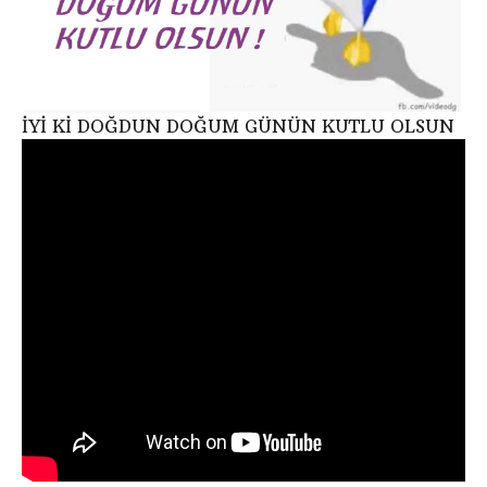
İYİ Kİ DOĞDUN DOĞUM GÜNÜN KUTLU OLSUN