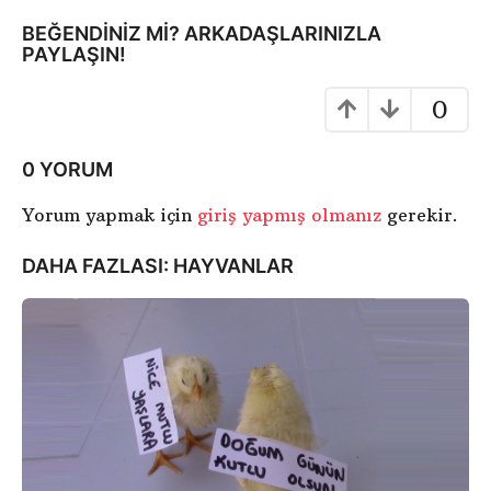
a
BEĞENDINIZ MI? ARKADAŞLARINIZLA
y
PAYLAŞIN!
f
a
0
l
a
0 YORUM
m
a
Yorum yapmak için
giriş yapmış olmanız
gerekir.
DAHA FAZLASI:
HAYVANLAR