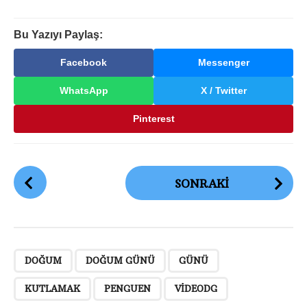
Bu Yazıyı Paylaş:
Facebook
Messenger
WhatsApp
X / Twitter
Pinterest
G
SONRAKI
ö
n
d
e
,
,
,
,
,
r
DOĞUM
DOĞUM GÜNÜ
GÜNÜ
i
KUTLAMAK
PENGUEN
VIDEODG
S