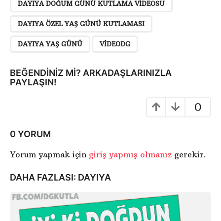
a
DAYIYA DOĞUM GÜNÜ KUTLAMA VIDEOSU
y
DAYIYA ÖZEL YAŞ GÜNÜ KUTLAMASI
f
a
DAYIYA YAŞ GÜNÜ
VIDEODG
l
a
BEĞENDINIZ MI? ARKADAŞLARINIZLA
m
PAYLAŞIN!
a
0
0 YORUM
Yorum yapmak için
giriş yapmış olmanız
gerekir.
DAHA FAZLASI:
DAYIYA