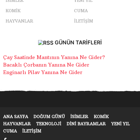
ISIMLER
YENI YIL
KOMIK
CUMA
HAYVANLAR
İLETIŞIM
GÜNÜN TARIFLERI
Çay Saatinde Mantının Yanına Ne Gider?
Bacaklı Çorbanın Yanına Ne Gider
Enginarlı Pilav Yanına Ne Gider
ANA SAYFA
DOĞUM GÜNÜ
ISIMLER
KOMIK
HAYVANLAR
TEKNOLOJI
DINI BAYRAMLAR
YENI YIL
CUMA
İLETIŞIM