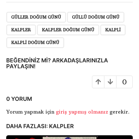
d
e
,
,
,
,
,
r
GÜLLER DOĞUM GÜNÜ
GÜLLÜ DOĞUM GÜNÜ
i
KALPLER
KALPLER DOĞUM GÜNÜ
KALPLI
S
a
KALPLI DOĞUM GÜNÜ
y
f
BEĞENDINIZ MI? ARKADAŞLARINIZLA
a
PAYLAŞIN!
l
0
a
m
a
0 YORUM
Yorum yapmak için
giriş yapmış olmanız
gerekir.
DAHA FAZLASI:
KALPLER