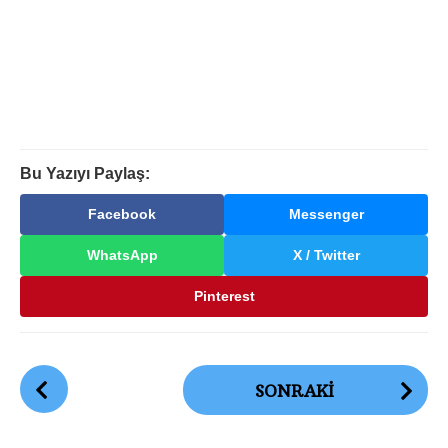
Bu Yazıyı Paylaş:
Facebook
Messenger
WhatsApp
X / Twitter
Pinterest
G
SONRAKI
ö
n