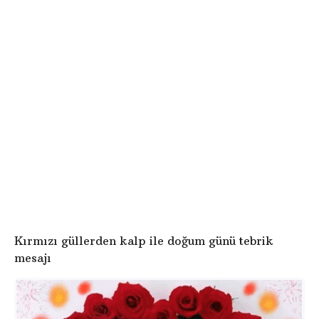
e
ö
o
n
d
c
g
e
Kırmızı güllerden kalp ile doğum günü tebrik
mesajı