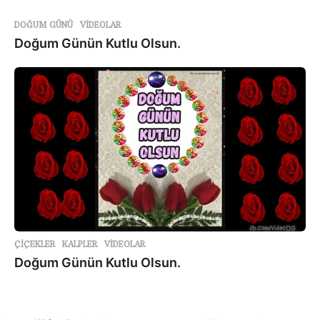
DOĞUM GÜNÜ
,
VIDEOLAR
Doğum Günün Kutlu Olsun.
ÇİÇEKLER
,
KALPLER
,
VIDEOLAR
Doğum Günün Kutlu Olsun.