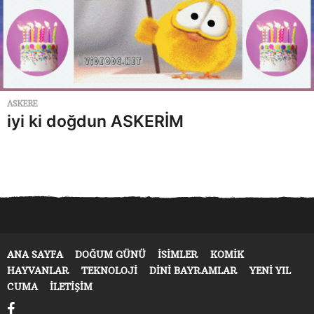
ASKERE
iyi ki doğdun ASKERİM
ANA SAYFA
DOĞUM GÜNÜ
ISIMLER
KOMIK
HAYVANLAR
TEKNOLOJI
DINI BAYRAMLAR
YENI YIL
CUMA
İLETIŞIM