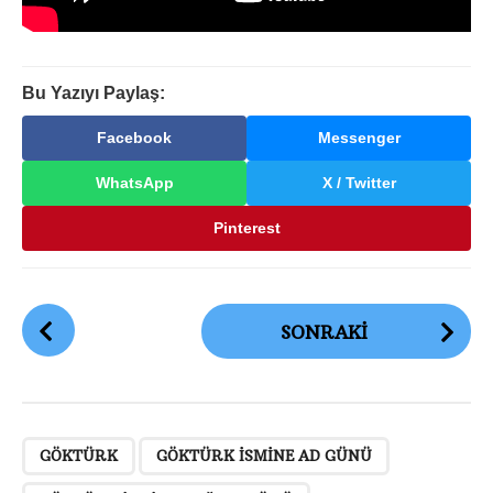
Bu Yazıyı Paylaş:
Facebook
Messenger
WhatsApp
X / Twitter
Pinterest
G
SONRAKI
ö
n
d
e
,
,
,
r
GÖKTÜRK
GÖKTÜRK ISMINE AD GÜNÜ
i