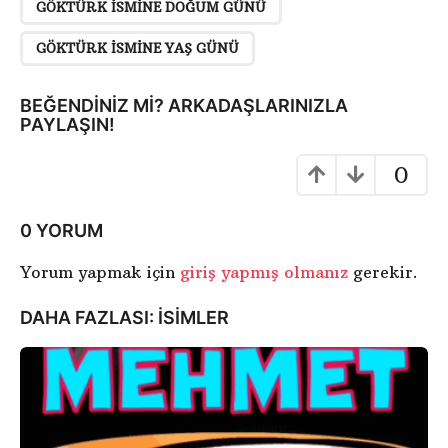
GÖKTÜRK ISMINE DOĞUM GÜNÜ
S
a
GÖKTÜRK ISMINE YAŞ GÜNÜ
y
f
BEĞENDINIZ MI? ARKADAŞLARINIZLA
a
PAYLAŞIN!
l
0
a
m
a
0 YORUM
Yorum yapmak için
giriş yapmış olmanız
gerekir.
DAHA FAZLASI:
ISIMLER