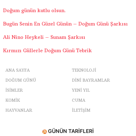
Doğum günün kutlu olsun.
Bugün Senin En Güzel Günün – Doğum Günü Şarkısı
Ali Nino Heykeli – Sunam Şarkısı
Kırmızı Güllerle Doğum Günü Tebrik
ANA SAYFA
TEKNOLOJI
DOĞUM GÜNÜ
DINI BAYRAMLAR
ISIMLER
YENI YIL
KOMIK
CUMA
HAYVANLAR
İLETIŞIM
GÜNÜN TARIFLERI