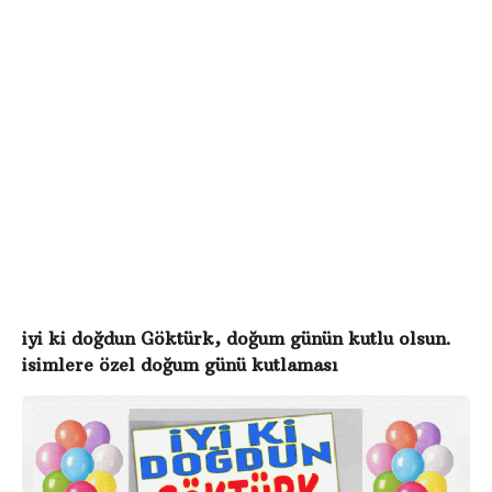
o
d
ö
g
n
c
e
iyi ki doğdun Göktürk, doğum günün kutlu olsun.
isimlere özel doğum günü kutlaması