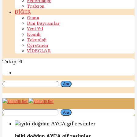
Fenerbahçe
Trabzon
DİĞER
Cuma
Dini Bayramlar
Yeni Yıl
Komik
Teknoloji
Öğretmen
VİDEOLAR
Takip Et
Ara
Ara
iyiki doğdun AYÇA gif resimler