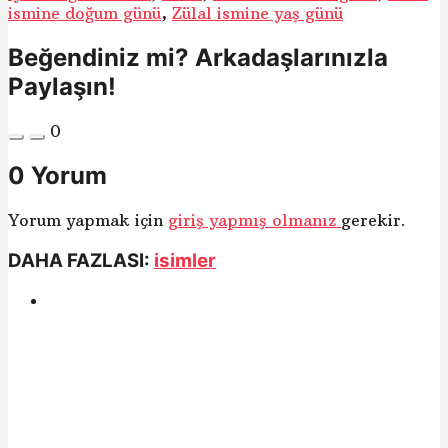
ismine doğum günü
,
Zülal ismine yaş günü
Beğendiniz mi? Arkadaşlarınızla
Paylaşın!
0
0 Yorum
Yorum yapmak için
giriş yapmış olmanız
gerekir.
DAHA FAZLASI:
isimler