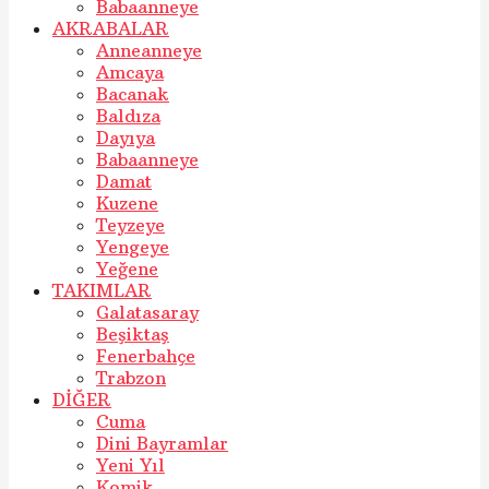
Babaanneye
AKRABALAR
Anneanneye
Amcaya
Bacanak
Baldıza
Dayıya
Babaanneye
Damat
Kuzene
Teyzeye
Yengeye
Yeğene
TAKIMLAR
Galatasaray
Beşiktaş
Fenerbahçe
Trabzon
DİĞER
Cuma
Dini Bayramlar
Yeni Yıl
Komik