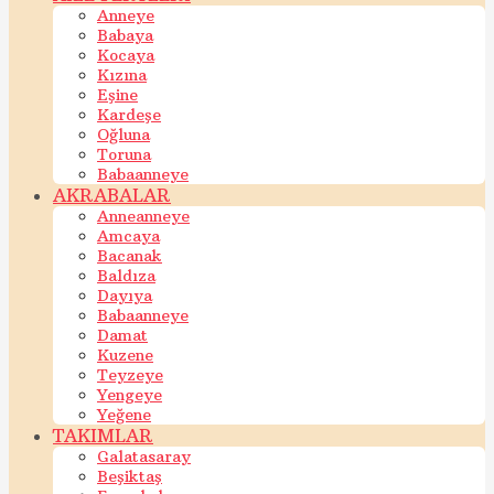
Anneye
Babaya
Kocaya
Kızına
Eşine
Kardeşe
Oğluna
Toruna
Babaanneye
AKRABALAR
Anneanneye
Amcaya
Bacanak
Baldıza
Dayıya
Babaanneye
Damat
Kuzene
Teyzeye
Yengeye
Yeğene
TAKIMLAR
Galatasaray
Beşiktaş