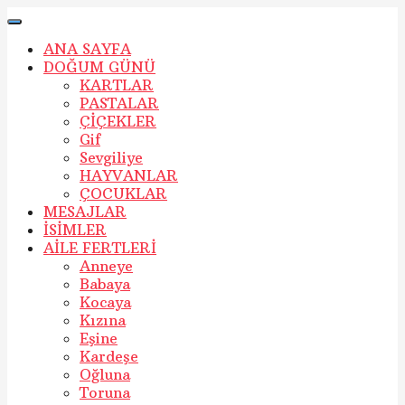
ANA SAYFA
DOĞUM GÜNÜ
KARTLAR
PASTALAR
ÇİÇEKLER
Gif
Sevgiliye
HAYVANLAR
ÇOCUKLAR
MESAJLAR
İSİMLER
AİLE FERTLERİ
Anneye
Babaya
Kocaya
Kızına
Eşine
Kardeşe
Oğluna
Toruna