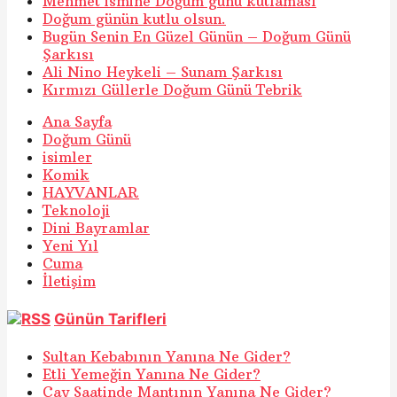
Mehmet ismine Doğum günü kutlaması
Doğum günün kutlu olsun.
Bugün Senin En Güzel Günün – Doğum Günü
Şarkısı
Ali Nino Heykeli – Sunam Şarkısı
Kırmızı Güllerle Doğum Günü Tebrik
Ana Sayfa
Doğum Günü
isimler
Komik
HAYVANLAR
Teknoloji
Dini Bayramlar
Yeni Yıl
Cuma
İletişim
Günün Tarifleri
Sultan Kebabının Yanına Ne Gider?
Etli Yemeğin Yanına Ne Gider?
Çay Saatinde Mantının Yanına Ne Gider?