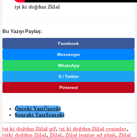
iyi ki doğdun Zülal
Bu Yazıyı Paylaş:
Facebook
Messenger
WhatsApp
X / Twitter
Pinterest
Gönderi
Önceki Yazı
Önceki
Sonraki Yazı
Sonraki
Sayfalama
iyi ki doğdun Zülal gif
,
iyi ki doğdun Zülal resimler
,
iyiki doğdun Zülal
,
Zülal
,
Zülal ismine ad günü
,
Zülal