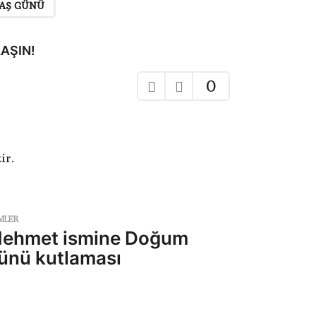
YAŞ GÜNÜ
AŞIN!
0
ir.
MLER
ehmet ismine Doğum
ünü kutlaması