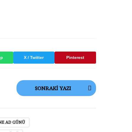
pp
X / Twitter
Pinterest
SONRAKI YAZI
,
,
NE AD GÜNÜ