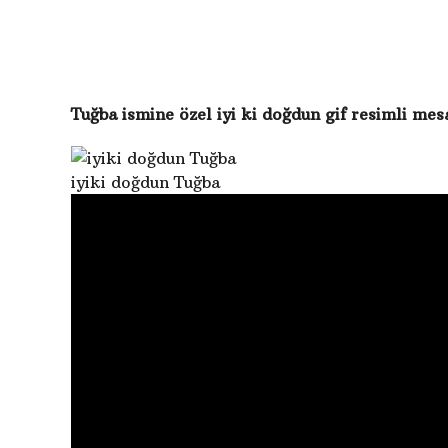
g
c
e
Tuğba ismine özel iyi ki doğdun gif resimli mes
iyiki doğdun Tuğba