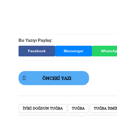
Bu Yazıyı Paylaş:
Facebook
Messenger
WhatsA
G
ÖNCEKI YAZI
ö
n
d
e
,
,
IYIKI DOĞDUN TUĞBA
TUĞBA
TUĞBA ISMI
r