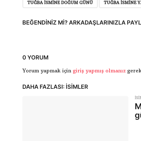
TUĞBA ISMINE DOĞUM GÜNÜ
TUĞBA ISMINE 
i
S
BEĞENDINIZ MI? ARKADAŞLARINIZLA PAYL
a
y
f
0 YORUM
a
l
Yorum yapmak için
giriş yapmış olmanız
gerek
a
DAHA FAZLASI:
ISIMLER
m
a
ISI
M
g