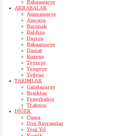
Babaanneye
AKRABALAR
Anneanneye
Amcaya
Bacanak
Baldıza
Dayıya
Babaanneye
Damat
Kuzene
Teyzeye
Yengeye
Yeğene
TAKIMLAR
Galatasaray
Beşiktaş
Fenerbahçe
Trabzon
DİĞER
Cuma
Dini Bayramlar
Yeni Yıl
Komik