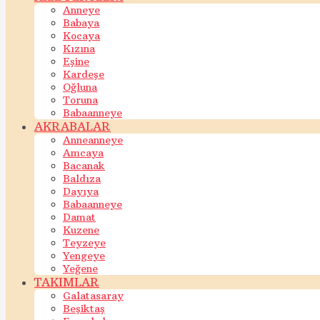
Anneye
Babaya
Kocaya
Kızına
Eşine
Kardeşe
Oğluna
Toruna
Babaanneye
AKRABALAR
Anneanneye
Amcaya
Bacanak
Baldıza
Dayıya
Babaanneye
Damat
Kuzene
Teyzeye
Yengeye
Yeğene
TAKIMLAR
Galatasaray
Beşiktaş