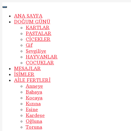
ANA SAYFA
DOĞUM GÜNÜ
KARTLAR
PASTALAR
ÇİÇEKLER
Gif
Sevgiliye
HAYVANLAR
ÇOCUKLAR
MESAJLAR
İSİMLER
AİLE FERTLERİ
Anneye
Babaya
Kocaya
Kızına
Eşine
Kardeşe
Oğluna
Toruna