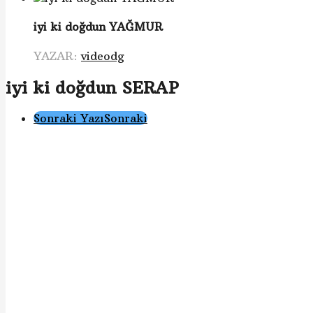
iyi ki doğdun YAĞMUR
YAZAR:
videodg
iyi ki doğdun SERAP
Gönderi
Sonraki Yazı
Sonraki
Sayfalama