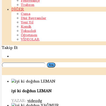
Fenerbahçe
Trabzon
DİĞER
Cuma
Dini Bayramlar
Yeni Yıl
Komik
Teknoloji
Öğretmen
VİDEOLAR
Takip Et
Ara
iyi ki doğdun LEMAN
YAZAR:
videodg