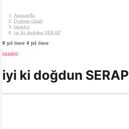
Anasayfa
Doğum Günü
Isimler
iyi ki doğdun SERAP
8 yıl önce
4 yıl önce
isimler
iyi ki doğdun SERAP