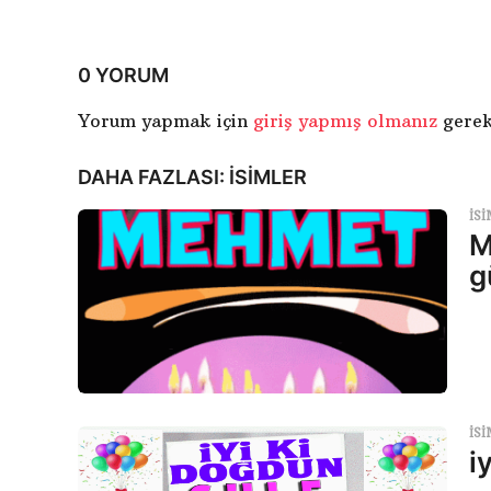
f
a
l
0 YORUM
a
Yorum yapmak için
giriş yapmış olmanız
gerek
m
a
DAHA FAZLASI:
ISIMLER
ISI
M
g
ISI
i