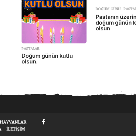
DOĞUM GÜNÜ
,
PASTA
Pastanın üzeri
doğum günün k
olsun
PASTALAR
Doğum günün kutlu
olsun.
HAYVANLAR
A
İLETIŞIM