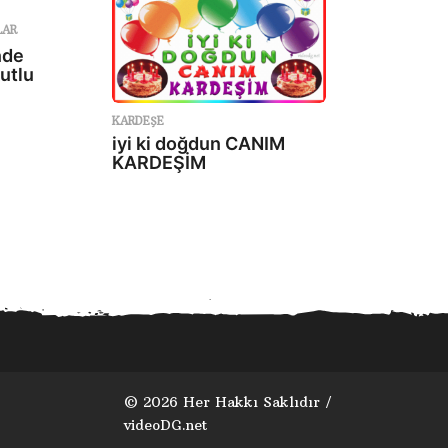
LAR
nde
utlu
KARDEŞE
iyi ki doğdun CANIM
KARDEŞİM
© 2026 Her Hakkı Saklıdır /
videoDG.net