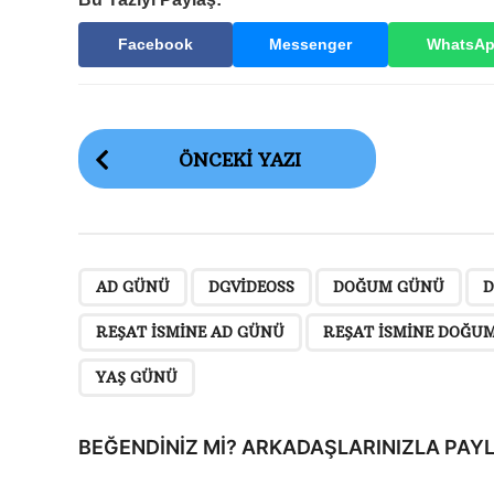
Facebook
Messenger
WhatsA
G
ÖNCEKI YAZI
ö
n
d
e
,
,
,
AD GÜNÜ
DGVIDEOSS
DOĞUM GÜNÜ
D
r
REŞAT ISMINE AD GÜNÜ
REŞAT ISMINE DOĞU
i
YAŞ GÜNÜ
S
a
BEĞENDINIZ MI? ARKADAŞLARINIZLA PAYL
y