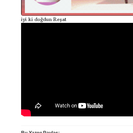
iyi ki doğdun Reşat
Bu Yazıyı Paylaş: