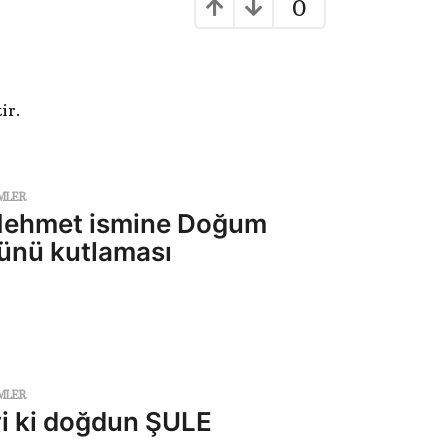
0
ir.
MLER
ehmet ismine Doğum
ünü kutlaması
MLER
yi ki doğdun ŞULE