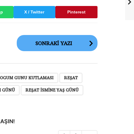
pp
X / Twitter
Pinterest
SONRAKI YAZI
,
,
,
,
,
OGUM GUNU KUTLAMASI
REŞAT
M GÜNÜ
REŞAT ISMINE YAŞ GÜNÜ
AŞIN!