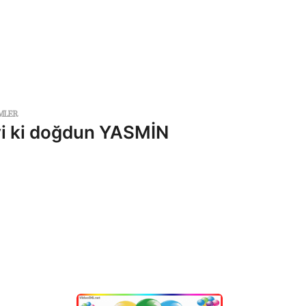
MLER
yi ki doğdun YASMİN