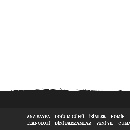
ANA SAYFA
DOĞUM GÜNÜ
ISIMLER
KOMIK
TEKNOLOJI
DINI BAYRAMLAR
YENI YIL
CUM