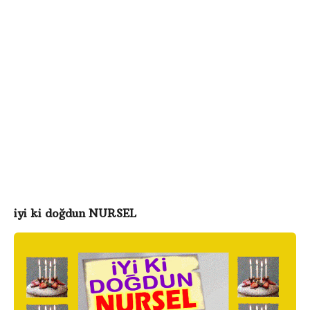
o
d
ö
g
n
c
e
iyi ki doğdun NURSEL