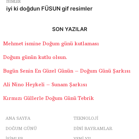
ISIMLER
iyi ki doğdun FÜSUN gif resimler
SON YAZILAR
Mehmet ismine Doğum günü kutlaması
Doğum günün kutlu olsun.
Bugün Senin En Güzel Günün – Doğum Günü Şarkısı
Ali Nino Heykeli – Sunam Şarkısı
Kırmızı Güllerle Doğum Günü Tebrik
ANA SAYFA
TEKNOLOJI
DOĞUM GÜNÜ
DINI BAYRAMLAR
ISIMLER
YENI YIL