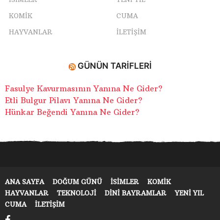
KOMIK
CUMA
HAYVANLAR
İLETIŞIM
GÜNÜN TARIFLERI
Fasulye Kavurmasının Yanına Ne Gider?
Etli Bulgur Pilavı Yanına Ne Gider?
Hünkar Beğendi Yanına Ne Gider?
ANA SAYFA
DOĞUM GÜNÜ
ISIMLER
KOMIK
HAYVANLAR
TEKNOLOJI
DINI BAYRAMLAR
YENI YIL
CUMA
İLETIŞIM