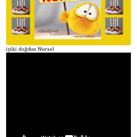
iyiki doğdun Nursel