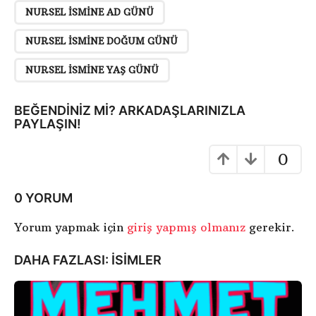
i
NURSEL ISMINE AD GÜNÜ
S
a
NURSEL ISMINE DOĞUM GÜNÜ
y
NURSEL ISMINE YAŞ GÜNÜ
f
a
BEĞENDINIZ MI? ARKADAŞLARINIZLA
l
PAYLAŞIN!
a
m
0
a
0 YORUM
Yorum yapmak için
giriş yapmış olmanız
gerekir.
DAHA FAZLASI:
ISIMLER