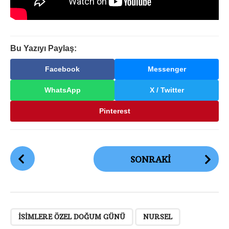
Bu Yazıyı Paylaş:
Facebook
Messenger
WhatsApp
X / Twitter
Pinterest
G
SONRAKI
ö
n
d
e
,
,
,
,
r
ISIMLERE ÖZEL DOĞUM GÜNÜ
NURSEL