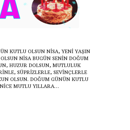
NÜN KUTLU OLSUN NİSA, YENİ YAŞIN
K OLSUN NİSA BUGÜN SENİN DOĞUM
UN, HUZUR DOLSUN, MUTLULUK
İNLE, SÜPRİZLERLE, SEVİNÇLERLE
UZUN OLSUN. DOĞUM GÜNÜN KUTLU
A NİCE MUTLU YILLARA…