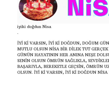
iyiki doğdun Nisa
.
İYİ Kİ VARSIN, İYİ Kİ DOĞDUN, DOĞUM GÜ
MUTLU OLSUN NİSA BİR DİLEK TUT GERÇE
GÜNÜN HAYATININ HER ANINA NEŞE DOLS
SENİN OLSUN ÖMRÜN SAĞLIKLA, SEVDİKLER
BAŞARIYLA, BEREKETLE GEÇSİN, ÖMRÜN 
OLSUN. İYİ Kİ VARSIN, İYİ Kİ DOĞDUN NİS