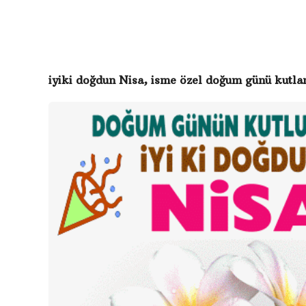
n
g
c
e
iyiki doğdun Nisa, isme özel doğum günü kutla