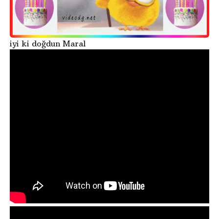
iyi ki doğdun Maral