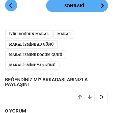
G
SONRAKI
ö
n
d
e
,
,
,
,
r
IYIKI DOĞDUN MARAL
MARAL
i
MARAL ISMINE AD GÜNÜ
S
a
MARAL ISMINE DOĞUM GÜNÜ
y
MARAL ISMINE YAŞ GÜNÜ
f
a
BEĞENDINIZ MI? ARKADAŞLARINIZLA
l
PAYLAŞIN!
a
m
0
a
0 YORUM