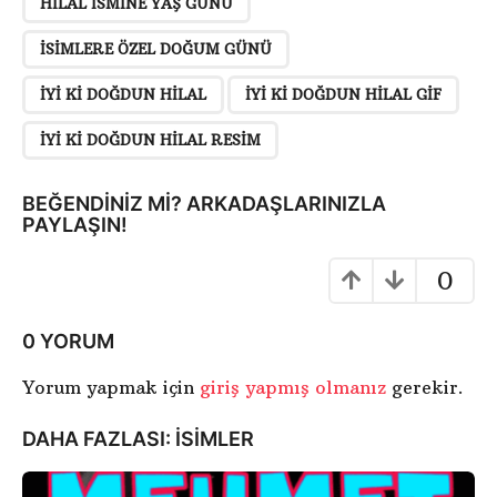
a
HILAL ISMINE YAŞ GÜNÜ
y
ISIMLERE ÖZEL DOĞUM GÜNÜ
f
a
IYI KI DOĞDUN HILAL
IYI KI DOĞDUN HILAL GIF
l
IYI KI DOĞDUN HILAL RESIM
a
m
a
BEĞENDINIZ MI? ARKADAŞLARINIZLA
PAYLAŞIN!
0
0 YORUM
Yorum yapmak için
giriş yapmış olmanız
gerekir.
DAHA FAZLASI:
ISIMLER