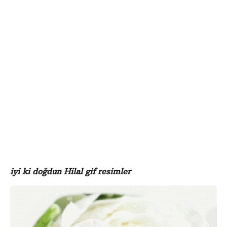
e
ö
o
n
d
c
g
e
iyi ki doğdun Hilal gif resimler