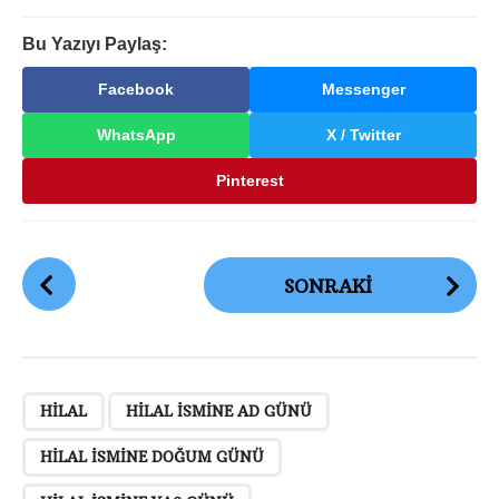
Bu Yazıyı Paylaş:
Facebook
Messenger
WhatsApp
X / Twitter
Pinterest
G
SONRAKI
ö
n
d
e
,
,
,
,
,
,
,
r
HILAL
HILAL ISMINE AD GÜNÜ
i
HILAL ISMINE DOĞUM GÜNÜ
S