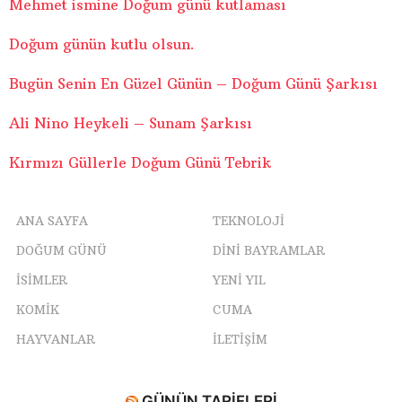
Mehmet ismine Doğum günü kutlaması
Doğum günün kutlu olsun.
Bugün Senin En Güzel Günün – Doğum Günü Şarkısı
Ali Nino Heykeli – Sunam Şarkısı
Kırmızı Güllerle Doğum Günü Tebrik
ANA SAYFA
TEKNOLOJI
DOĞUM GÜNÜ
DINI BAYRAMLAR
ISIMLER
YENI YIL
KOMIK
CUMA
HAYVANLAR
İLETIŞIM
GÜNÜN TARIFLERI