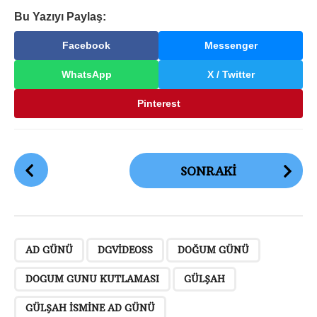
Bu Yazıyı Paylaş:
Facebook
Messenger
WhatsApp
X / Twitter
Pinterest
G
SONRAKI
ö
n
d
e
,
,
,
,
,
,
,
,
r
AD GÜNÜ
DGVIDEOSS
DOĞUM GÜNÜ
i
DOGUM GUNU KUTLAMASI
GÜLŞAH
S
a
GÜLŞAH ISMINE AD GÜNÜ