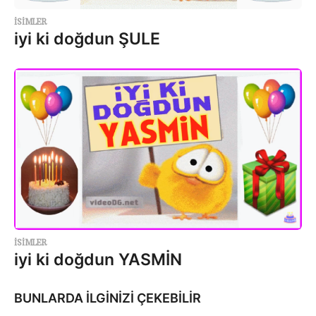
ISIMLER
iyi ki doğdun ŞULE
ISIMLER
iyi ki doğdun YASMİN
BUNLARDA İLGİNİZİ ÇEKEBİLİR