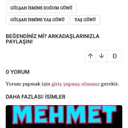
y
GÜLŞAH ISMINE DOĞUM GÜNÜ
f
a
GÜLŞAH ISMINE YAŞ GÜNÜ
YAŞ GÜNÜ
l
a
BEĞENDINIZ MI? ARKADAŞLARINIZLA
m
PAYLAŞIN!
a
0
0 YORUM
Yorum yapmak için
giriş yapmış olmanız
gerekir.
DAHA FAZLASI:
ISIMLER