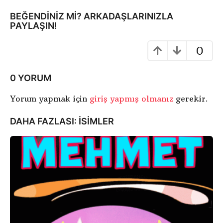
m
a
BEĞENDINIZ MI? ARKADAŞLARINIZLA
PAYLAŞIN!
0
0 YORUM
Yorum yapmak için
giriş yapmış olmanız
gerekir.
DAHA FAZLASI:
ISIMLER