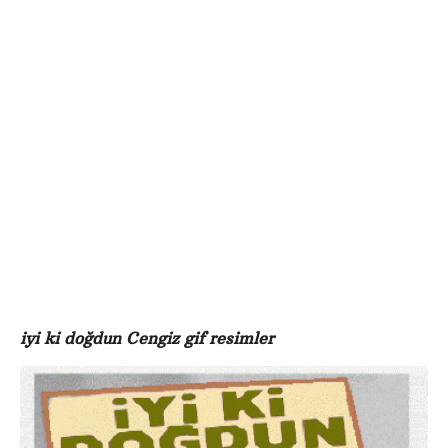
e
ö
o
n
d
c
g
e
iyi ki doğdun Cengiz gif resimler