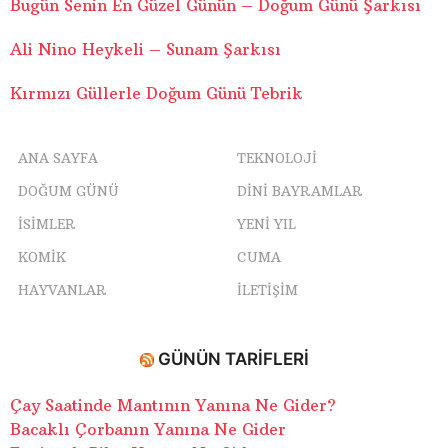
Bugün Senin En Güzel Günün – Doğum Günü Şarkısı
Ali Nino Heykeli – Sunam Şarkısı
Kırmızı Güllerle Doğum Günü Tebrik
ANA SAYFA
TEKNOLOJI
DOĞUM GÜNÜ
DINI BAYRAMLAR
ISIMLER
YENI YIL
KOMIK
CUMA
HAYVANLAR
İLETIŞIM
GÜNÜN TARIFLERI
Çay Saatinde Mantının Yanına Ne Gider?
Bacaklı Çorbanın Yanına Ne Gider