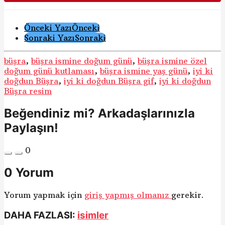
Gönderi
Önceki Yazı
Önceki
Sonraki Yazı
Sonraki
Sayfalama
büşra
,
büşra ismine doğum günü
,
büşra ismine özel
doğum günü kutlaması
,
büşra ismine yaş günü
,
iyi ki
doğdun Büşra
,
iyi ki doğdun Büşra gif
,
iyi ki doğdun
Büşra resim
Beğendiniz mi? Arkadaşlarınızla
Paylaşın!
0
0 Yorum
Yorum yapmak için
giriş yapmış olmanız
gerekir.
DAHA FAZLASI:
isimler