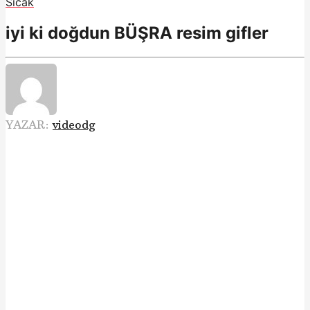
Sıcak
iyi ki doğdun BÜŞRA resim gifler
YAZAR:
videodg