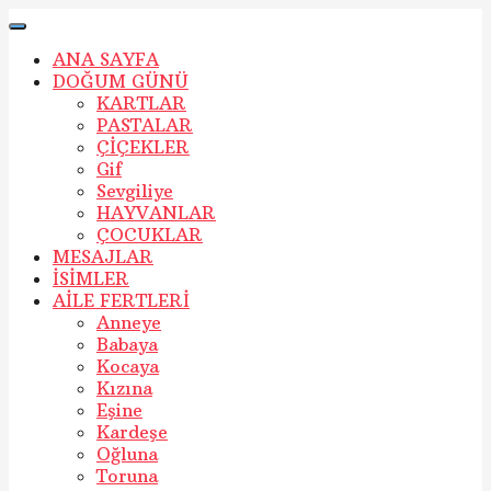
ANA SAYFA
DOĞUM GÜNÜ
KARTLAR
PASTALAR
ÇİÇEKLER
Gif
Sevgiliye
HAYVANLAR
ÇOCUKLAR
MESAJLAR
İSİMLER
AİLE FERTLERİ
Anneye
Babaya
Kocaya
Kızına
Eşine
Kardeşe
Oğluna
Toruna