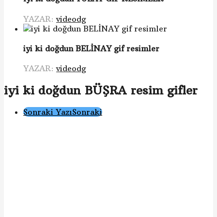
YAZAR:
videodg
iyi ki doğdun BELİNAY gif resimler
YAZAR:
videodg
iyi ki doğdun BÜŞRA resim gifler
Gönderi
Sonraki Yazı
Sonraki
Sayfalama