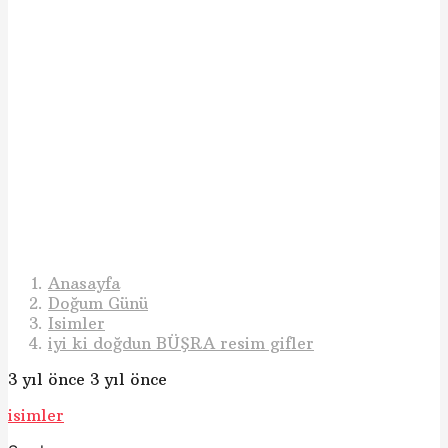
Anasayfa
Doğum Günü
Isimler
iyi ki doğdun BÜŞRA resim gifler
3 yıl önce
3 yıl önce
isimler