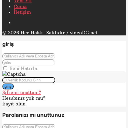
Yeni Yıl
Cuma
İletişim
© 2026 Her Hakkı Saklıdır / videoDG.net
giriş
Beni Hatırla
giriş
Şifremi unuttum?
Hesabınız yok mu?
kayıt olun
Parolanızı mı unuttunuz