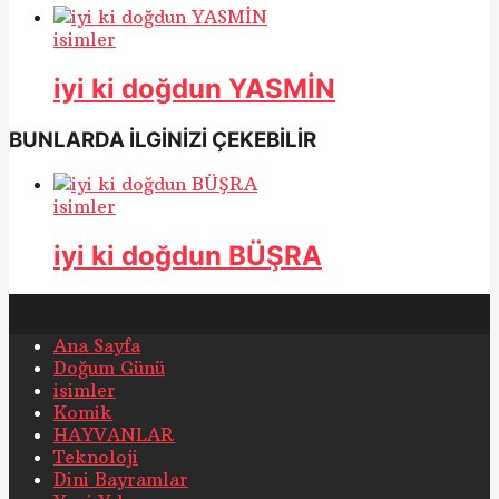
isimler
iyi ki doğdun YASMİN
BUNLARDA İLGİNİZİ ÇEKEBİLİR
isimler
iyi ki doğdun BÜŞRA
Ana Sayfa
Doğum Günü
isimler
Komik
HAYVANLAR
Teknoloji
Dini Bayramlar