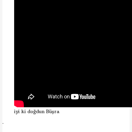
iyi ki doğdun Büşra
.