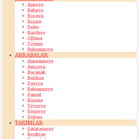
Anneye
Babaya
Kocaya
Kızına
Eşine
Kardeşe
Oğluna
Toruna
Babaanneye
AKRABALAR
Anneanneye
Amcaya
Bacanak
Baldıza
Dayıya
Babaanneye
Damat
Kuzene
Teyzeye
Yengeye
Yeğene
TAKIMLAR
Galatasaray
Beşiktaş