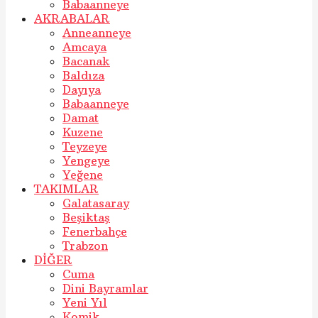
Babaanneye
AKRABALAR
Anneanneye
Amcaya
Bacanak
Baldıza
Dayıya
Babaanneye
Damat
Kuzene
Teyzeye
Yengeye
Yeğene
TAKIMLAR
Galatasaray
Beşiktaş
Fenerbahçe
Trabzon
DİĞER
Cuma
Dini Bayramlar
Yeni Yıl
Komik