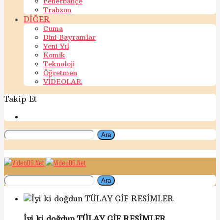
Fenerbahçe
Trabzon
DİĞER
Cuma
Dini Bayramlar
Yeni Yıl
Komik
Teknoloji
Öğretmen
VİDEOLAR
Takip Et
Ara
Ara
İyi ki doğdun TÜLAY GİF RESİMLER