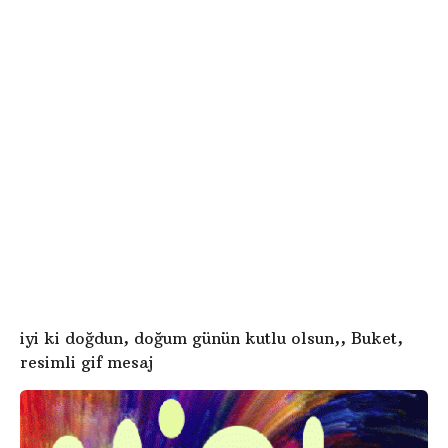
e
ö
o
n
d
c
g
e
iyi ki doğdun, doğum günün kutlu olsun,, Buket,
resimli gif mesaj