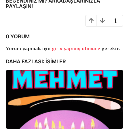
S
BEĞENDINIZ MI? ARKADAŞLARINIZLA
PAYLAŞIN!
a
y
1
f
a
l
0 YORUM
a
Yorum yapmak için
giriş yapmış olmanız
gerekir.
m
a
DAHA FAZLASI:
ISIMLER