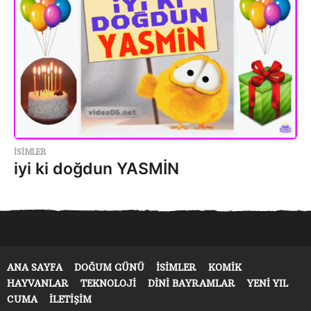
ISIMLER
iyi ki doğdun YASMİN
ANA SAYFA
DOĞUM GÜNÜ
ISIMLER
KOMIK
HAYVANLAR
TEKNOLOJI
DINI BAYRAMLAR
YENI YIL
CUMA
İLETIŞIM