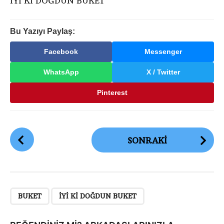
İYİ Kİ DOĞDUN BUKET
Bu Yazıyı Paylaş:
Facebook
Messenger
WhatsApp
X / Twitter
Pinterest
G
SONRAKI
ö
n
d
e
,
r
BUKET
IYI KI DOĞDUN BUKET
i