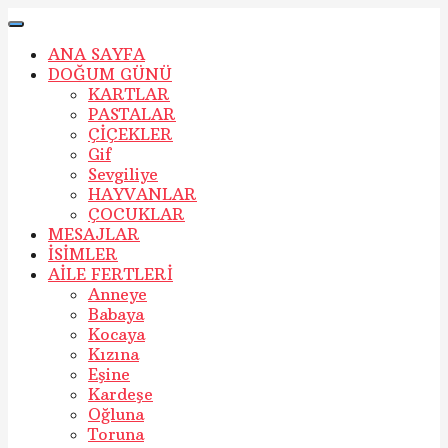
ANA SAYFA
DOĞUM GÜNÜ
KARTLAR
PASTALAR
ÇİÇEKLER
Gif
Sevgiliye
HAYVANLAR
ÇOCUKLAR
MESAJLAR
İSİMLER
AİLE FERTLERİ
Anneye
Babaya
Kocaya
Kızına
Eşine
Kardeşe
Oğluna
Toruna