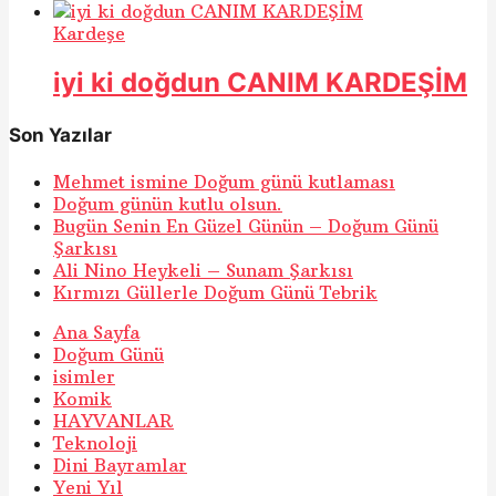
Kardeşe
iyi ki doğdun CANIM KARDEŞİM
Son Yazılar
Mehmet ismine Doğum günü kutlaması
Doğum günün kutlu olsun.
Bugün Senin En Güzel Günün – Doğum Günü
Şarkısı
Ali Nino Heykeli – Sunam Şarkısı
Kırmızı Güllerle Doğum Günü Tebrik
Ana Sayfa
Doğum Günü
isimler
Komik
HAYVANLAR
Teknoloji
Dini Bayramlar
Yeni Yıl