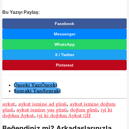
Bu Yazıyı Paylaş:
Facebook
Messenger
WhatsApp
X / Twitter
Pinterest
Gönderi
Önceki Yazı
Önceki
Sonraki Yazı
Sonraki
Sayfalama
aykut
,
aykut ismine ad günü
,
aykut ismine doğum
günü
,
aykut ismine yaş günü
,
doğum günü
,
iyi ki
doğdun Aykut
,
iyi ki doğdun Aykut GİF
Beğendiniz mi? Arkadaşlarınızla