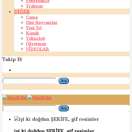
Fenerbahçe
Trabzon
DİĞER
Cuma
Dini Bayramlar
Yeni Yıl
Komik
Teknoloji
Öğretmen
VİDEOLAR
Takip Et
Ara
Ara
iyi ki doğdun ŞERİFE, gif resimler