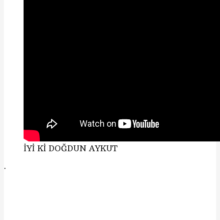
İYİ Kİ DOĞDUN AYKUT
.