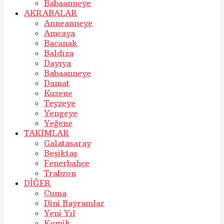
Babaanneye
AKRABALAR
Anneanneye
Amcaya
Bacanak
Baldıza
Dayıya
Babaanneye
Damat
Kuzene
Teyzeye
Yengeye
Yeğene
TAKIMLAR
Galatasaray
Beşiktaş
Fenerbahçe
Trabzon
DİĞER
Cuma
Dini Bayramlar
Yeni Yıl
Komik