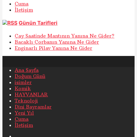
Cuma
İletişim
Günün Tarifleri
Çay Saatinde Mantının Yanına Ne Gider?
Bacaklı Çorbanın Yanına Ne Gider
Enginarlı Pilav Yanına Ne Gider
Ana Sayfa
Doğum Günü
isimler
Komik
HAYVANLAR
Teknoloji
Dini Bayramlar
Yeni Yıl
Cuma
İletişim