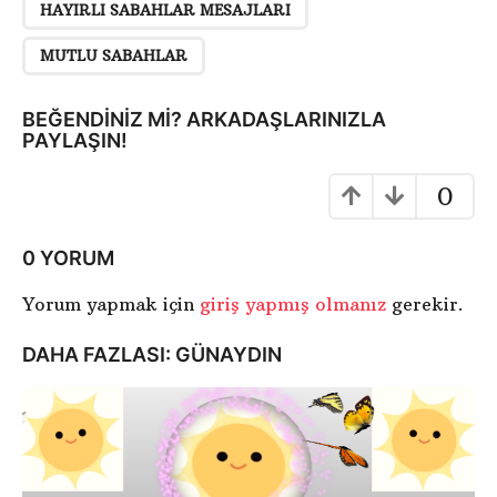
a
HAYIRLI SABAHLAR MESAJLARI
y
MUTLU SABAHLAR
f
a
BEĞENDINIZ MI? ARKADAŞLARINIZLA
l
PAYLAŞIN!
a
m
0
a
0 YORUM
Yorum yapmak için
giriş yapmış olmanız
gerekir.
DAHA FAZLASI:
GÜNAYDIN