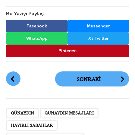
Bu Yazıyı Paylaş:
Facebook
Messenger
WhatsApp
X / Twitter
Pinterest
G
SONRAKI
ö
n
d
e
,
,
,
,
r
GÜNAYDIN
GÜNAYDIN MESAJLARI
i
HAYIRLI SABAHLAR
S