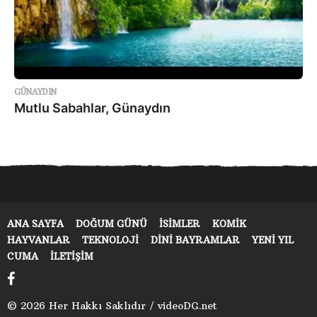
GÜNAYDIN
Mutlu Sabahlar, Günaydın
ANA SAYFA
DOĞUM GÜNÜ
ISIMLER
KOMIK
HAYVANLAR
TEKNOLOJI
DINI BAYRAMLAR
YENI YIL
CUMA
İLETIŞIM
© 2026 Her Hakkı Saklıdır / videoDG.net