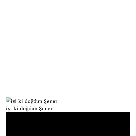
e
ö
o
n
d
c
g
e
iyi ki doğdun Şener