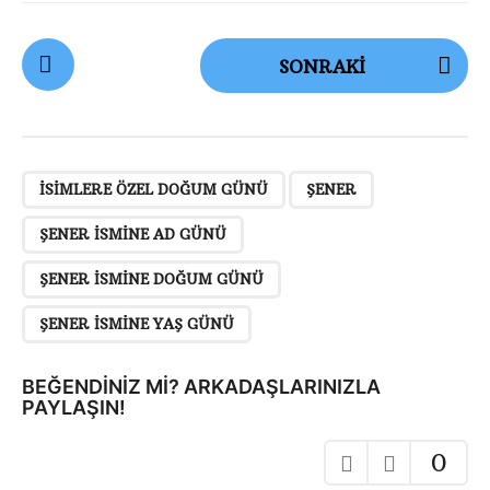
G
SONRAKI
ö
n
d
e
,
,
,
,
r
ISIMLERE ÖZEL DOĞUM GÜNÜ
ŞENER
i
ŞENER ISMINE AD GÜNÜ
S
a
ŞENER ISMINE DOĞUM GÜNÜ
y
ŞENER ISMINE YAŞ GÜNÜ
f
a
BEĞENDINIZ MI? ARKADAŞLARINIZLA
l
PAYLAŞIN!
a
m
0
a