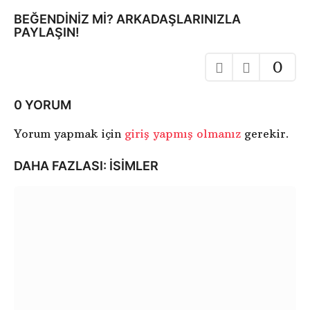
a
BEĞENDINIZ MI? ARKADAŞLARINIZLA
l
PAYLAŞIN!
a
m
0
a
0 YORUM
Yorum yapmak için
giriş yapmış olmanız
gerekir.
DAHA FAZLASI:
ISIMLER