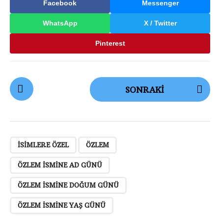
Facebook
Messenger
WhatsApp
X / Twitter
Pinterest
G
SONRAKI
ö
n
d
e
,
,
,
,
r
ISIMLERE ÖZEL
ÖZLEM
i
ÖZLEM ISMINE AD GÜNÜ
S
a
ÖZLEM ISMINE DOĞUM GÜNÜ
y
ÖZLEM ISMINE YAŞ GÜNÜ
f