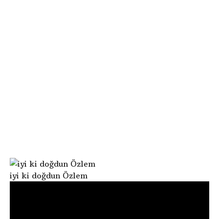
e
ö
o
n
d
c
g
e
iyi ki doğdun Özlem