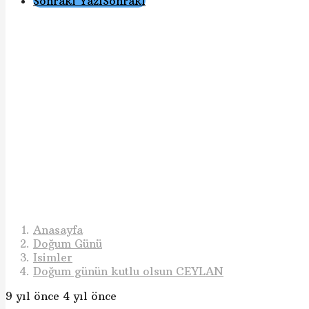
Gönderi
Sonraki Yazı
Sonraki
Sayfalama
Anasayfa
Doğum Günü
Isimler
Doğum günün kutlu olsun CEYLAN
9 yıl önce
4 yıl önce