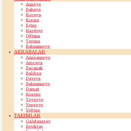
Anneye
Babaya
Kocaya
Kızına
Eşine
Kardeşe
Oğluna
Toruna
Babaanneye
AKRABALAR
Anneanneye
Amcaya
Bacanak
Baldıza
Dayıya
Babaanneye
Damat
Kuzene
Teyzeye
Yengeye
Yeğene
TAKIMLAR
Galatasaray
Beşiktaş