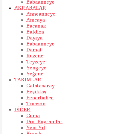
Babaanneye
AKRABALAR
Anneanneye
Amcaya
Bacanak
Baldıza
Dayıya
Babaanneye
Damat
Kuzene
Teyzeye
Yengeye
Yeğene
TAKIMLAR
Galatasaray
Beşiktaş
Fenerbahçe
Trabzon
DİĞER
Cuma
Dini Bayramlar
Yeni Yıl
Komik