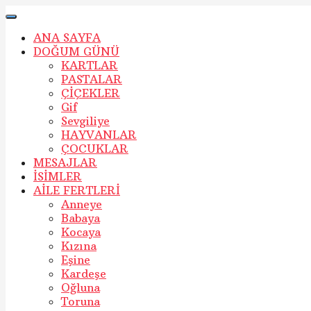
ANA SAYFA
DOĞUM GÜNÜ
KARTLAR
PASTALAR
ÇİÇEKLER
Gif
Sevgiliye
HAYVANLAR
ÇOCUKLAR
MESAJLAR
İSİMLER
AİLE FERTLERİ
Anneye
Babaya
Kocaya
Kızına
Eşine
Kardeşe
Oğluna
Toruna