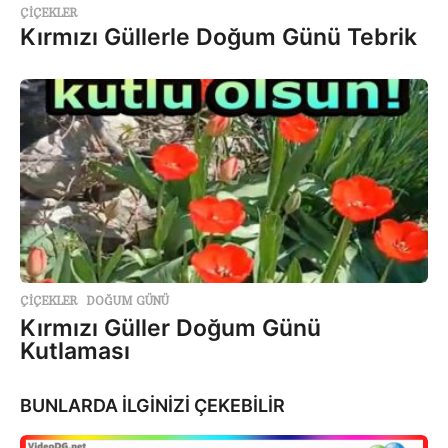
ÇİÇEKLER
Kırmızı Güllerle Doğum Günü Tebrik
ÇİÇEKLER
,
DOĞUM GÜNÜ
Kırmızı Güller Doğum Günü
Kutlaması
BUNLARDA İLGİNİZİ ÇEKEBİLİR