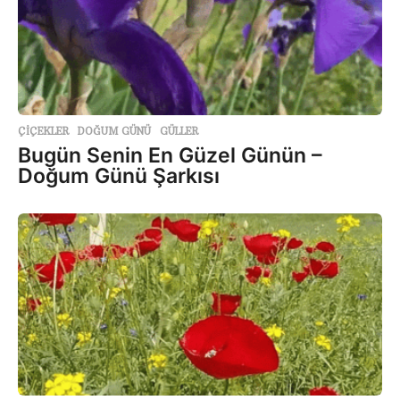
ÇİÇEKLER
,
DOĞUM GÜNÜ
,
GÜLLER
Bugün Senin En Güzel Günün –
Doğum Günü Şarkısı