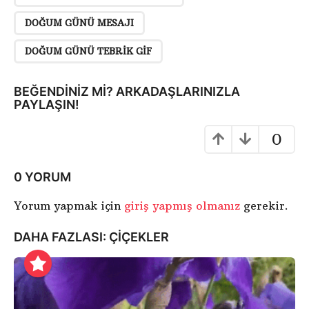
i
DOĞUM GÜNÜ MESAJI
S
a
DOĞUM GÜNÜ TEBRIK GIF
y
f
BEĞENDINIZ MI? ARKADAŞLARINIZLA
a
PAYLAŞIN!
l
0
a
m
a
0 YORUM
Yorum yapmak için
giriş yapmış olmanız
gerekir.
DAHA FAZLASI:
ÇİÇEKLER