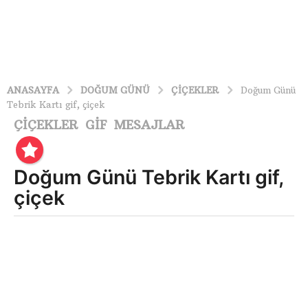
ANASAYFA
DOĞUM GÜNÜ
ÇİÇEKLER
Doğum Günü
Tebrik Kartı gif, çiçek
ÇİÇEKLER
GIF
MESAJLAR
,
,
4
y
ı
Doğum Günü Tebrik Kartı gif,
l
ö
çiçek
n
c
Y
e
A
4
Z
A
y
R
ı
:
l