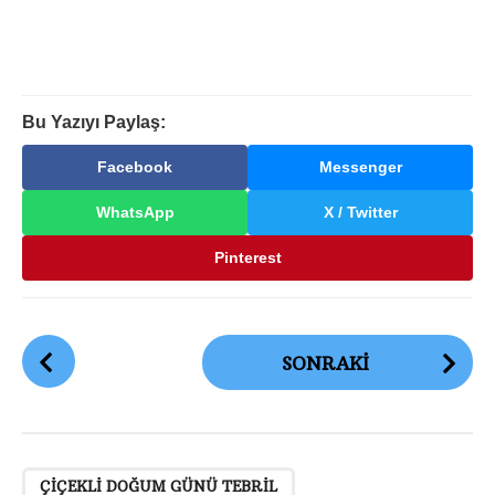
Bu Yazıyı Paylaş:
Facebook
Messenger
WhatsApp
X / Twitter
Pinterest
G
SONRAKI
ö
n
d
e
,
,
r
ÇIÇEKLI DOĞUM GÜNÜ TEBRIL