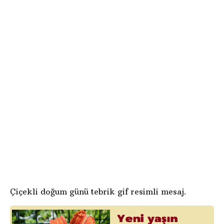
v
i
ö
d
n
e
c
o
e
d
g
Çiçekli doğum günü tebrik gif resimli mesaj.