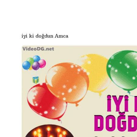
n
g
c
e
iyi ki doğdun Amca