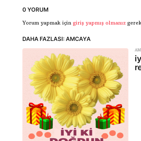
y
0 YORUM
f
a
Yorum yapmak için
giriş yapmış olmanız
gerek
l
DAHA FAZLASI:
AMCAYA
a
AM
m
i
a
r