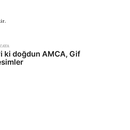
ir.
CAYA
yi ki doğdun AMCA, Gif
esimler