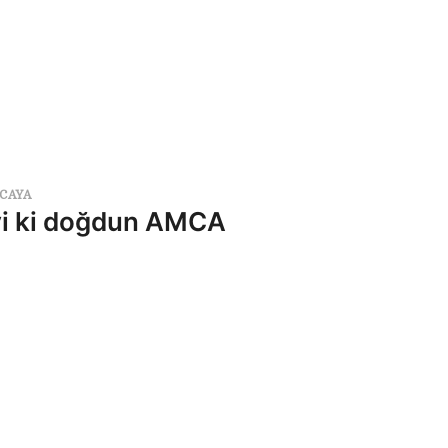
CAYA
yi ki doğdun AMCA