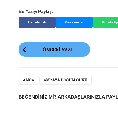
Bu Yazıyı Paylaş:
Facebook
Messenger
WhatsA
G
ÖNCEKI YAZI
ö
n
d
e
,
AMCA
AMCAYA DOĞUM GÜNÜ
r
i
BEĞENDINIZ MI? ARKADAŞLARINIZLA PAYL
S
a