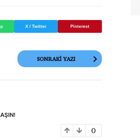
pp
X / Twitter
Pinterest
SONRAKI YAZI
AŞIN!
0